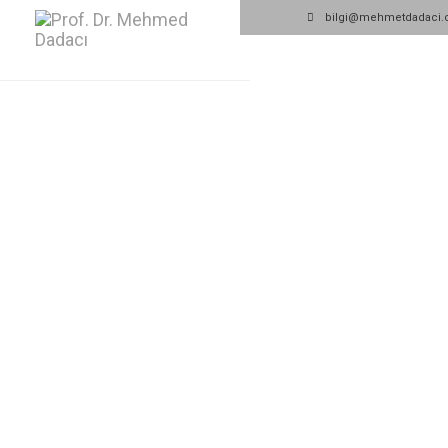
bilgi@mehmetdadac
ANASAYFA
HAKKINDA
ESTETİK CERRAHİ
EL CERRAHİSİ - MİKROCERRAHİ
CİLT TÜMÖR
ONARIM CERRAHİSİ
MEDİKAL ESTETİK UYGULAMALARI
MAKALELER