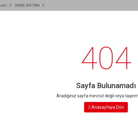
i.com
(0332) 223 7965
404
Sayfa Bulunamadı
Aradığınız sayfa mevcut değil veya taşınmış
Anasayfaya Dön