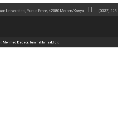
kan Üniversitesi, Yunus Emre, 42080 Meram/Konya
(0332) 223
r. Mehmed Dadacı. Tüm hakları saklıdır.