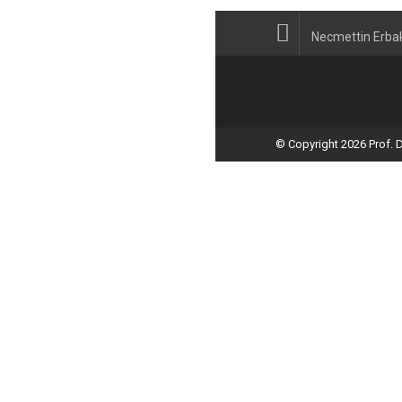
DUYURULAR
Necmettin Erba
İLETİŞİM
© Copyright 2026 Prof. D